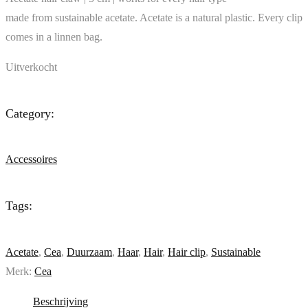
made from sustainable acetate. Acetate is a natural plastic. Every clip
comes in a linnen bag.
Uitverkocht
Category:
Accessoires
Tags:
Acetate
,
Cea
,
Duurzaam
,
Haar
,
Hair
,
Hair clip
,
Sustainable
Merk:
Cea
Beschrijving