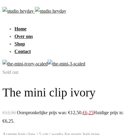
Home
Over ons
Shop
Contact
Sold out
The mini clip ivory
€
12,50
Oorspronkelijke prijs was: €12,50.
€
6,25
Huidige prijs is:
€6,25.
Acetate hair claw | 5 cm | works for every hair type