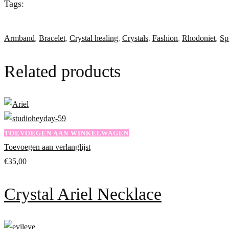
Tags:
Armband
,
Bracelet
,
Crystal healing
,
Crystals
,
Fashion
,
Rhodoniet
,
Spi
Related products
TOEVOEGEN AAN WINKELWAGEN
Toevoegen aan verlanglijst
€
35,00
Crystal Ariel Necklace