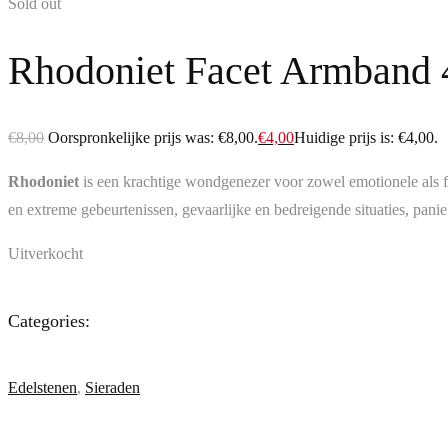
Sold out
Rhodoniet Facet Armband
€
8,00
Oorspronkelijke prijs was: €8,00.
€
4,00
Huidige prijs is: €4,00.
Rhodoniet
is een krachtige wondgenezer voor zowel emotionele als f
en extreme gebeurtenissen, gevaarlijke en bedreigende situaties, panie
Uitverkocht
Categories:
Edelstenen
,
Sieraden